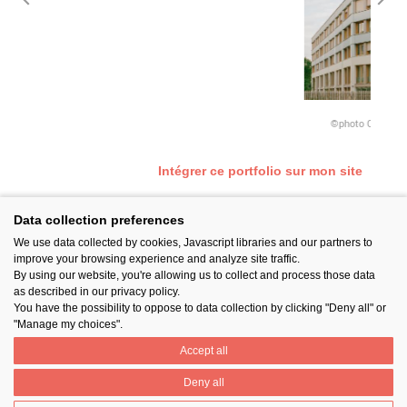
Université bois paille réversi
©photo Charles Bouchaïb - Université bois p
Intégrer ce portfolio sur mon site
Data collection preferences
We use data collected by cookies, Javascript libraries and our partners to
SUIVEZ-NOUS
improve your browsing experience and analyze site traffic.
By using our website, you're allowing us to collect and process those data
as described in our privacy policy.
You have the possibility to oppose to data collection by clicking "Deny all" or
"Manage my choices".
Accept all
PARTAGER
Deny all