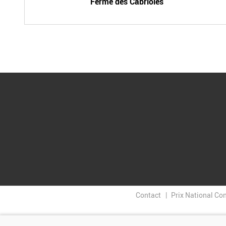
Ferme des Cabrioles
Contact
Prix National Co