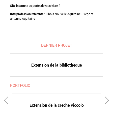
Site internet :
cc-portesdevassiviere.fr
Interprofession référente :
Fibois Nouvelle-Aquitaine - Siège et
antenne Aquitaine
DERNIER PROJET
Extension de la bibliothèque
PORTFOLIO
ud"
Extension de la crèche Piccolo
Ré