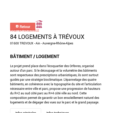
Retour
HABITER ENSEMBLE
84 LOGEMENTS À TRÉVOUX
01600 TREVOUX - Ain - Auvergne-Rhône-Alpes
BÂTIMENT / LOGEMENT
Le projet prend place dans l’écoquartier des Orfèvres, organisé
autour d'un parc. Si le découpage et la volumétrie des bâtiments
sont respectueux des prescriptions urbanistiques, ils sont surtout
guidés par une stratégie bioclimatique. L’épannelage des quatre
bâtiments, en cohérence avec la topographie du site et l’articulation
nécessaire entre ville et parc, propose une progression de hauteurs
du R+2 au sud côté parc au R+4 côté ville au nord. Cette
composition permet de garantir un bon ensoleillement naturel des
logements et de dégager des vues sur le parc et le grand paysage.
Infos générales
Infos techniques