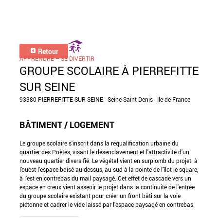
Retour
APPRENDRE – SE DIVERTIR
GROUPE SCOLAIRE À PIERREFITTE
SUR SEINE
93380 PIERREFITTE SUR SEINE - Seine Saint Denis - Ile de France
BÂTIMENT / LOGEMENT
Le groupe scolaire s'inscrit dans la requalification urbaine du
quartier des Poètes, visant le désenclavement et l'attractivité d'un
nouveau quartier diversifié. Le végétal vient en surplomb du projet: à
l'ouest l'espace boisé au-dessus, au sud à la pointe de l'îlot le square,
à l'est en contrebas du mail paysagé. Cet effet de cascade vers un
espace en creux vient asseoir le projet dans la continuité de l'entrée
du groupe scolaire existant pour créer un front bâti sur la voie
piétonne et cadrer le vide laissé par l'espace paysagé en contrebas.