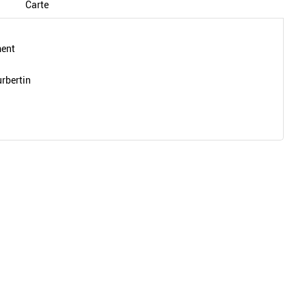
Carte
ment
urbertin