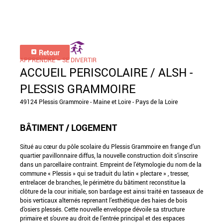
Retour
APPRENDRE – SE DIVERTIR
ACCUEIL PERISCOLAIRE / ALSH -
PLESSIS GRAMMOIRE
49124 Plessis Grammoire - Maine et Loire - Pays de la Loire
BÂTIMENT / LOGEMENT
Situé au cœur du pôle scolaire du Plessis Grammoire en frange d’un
quartier pavillonnaire diffus, la nouvelle construction doit s’inscrire
dans un parcellaire contraint. Empreint de l’étymologie du nom de la
commune « Plessis » qui se traduit du latin « plectare » , tresser,
entrelacer de branches, le périmètre du bâtiment reconstitue la
clôture de la cour initiale, son bardage est ainsi traité en tasseaux de
bois verticaux alternés reprenant l’esthétique des haies de bois
d’osiers plessés. Cette nouvelle enveloppe dévoile sa structure
primaire et s’ouvre au droit de l’entrée principal et des espaces