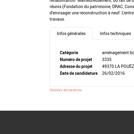
réhabilitation. Malheureusement, du fait de so
réunis (Fondation du patrimoine, DRAC, Consei
d'envisager une reconstruction à neuf. L'entr
travaux.
Infos générales
Infos techniques
Catégorie
aménagement boi
Numéro de projet
3335
Adresse du projet
49370 LA POUË
Date de candidature
26/02/2016
Données déclaratives