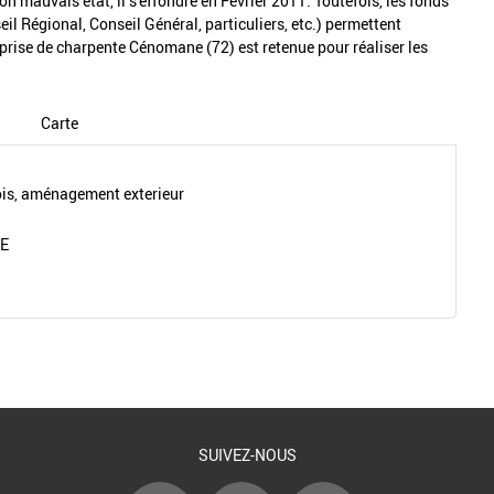
n mauvais état, il s'effondre en Février 2011. Toutefois, les fonds
l Régional, Conseil Général, particuliers, etc.) permettent
eprise de charpente Cénomane (72) est retenue pour réaliser les
Carte
s, aménagement exterieur
ZE
Retour à la liste
SUIVEZ-NOUS