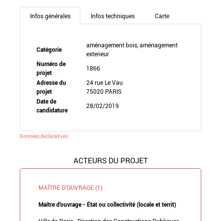
Infos générales
Infos techniques
Carte
aménagement bois, aménagement
Catégorie
exterieur
Numéro de
1866
projet
Adresse du
24 rue Le Vau
projet
75020 PARIS
Date de
28/02/2019
candidature
Données déclaratives
ACTEURS DU PROJET
MAÎTRE D'OUVRAGE (1)
Maître d'ouvrage - État ou collectivité (locale et territ)
Ville de Paris - Direction des Constructions Publiques