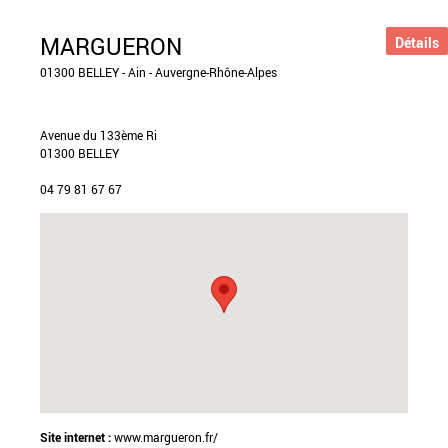
MARGUERON
Détails
01300 BELLEY - Ain - Auvergne-Rhône-Alpes
Avenue du 133ème Ri
01300 BELLEY
04 79 81 67 67
Site internet :
www.margueron.fr/