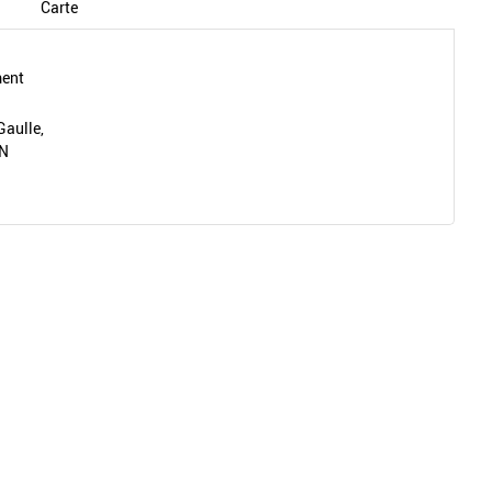
Carte
ment
Gaulle,
ON