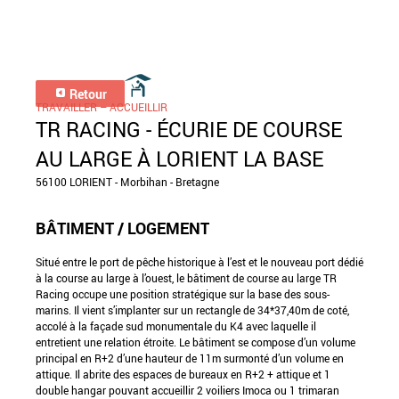
Retour
TRAVAILLER – ACCUEILLIR
TR RACING - ÉCURIE DE COURSE
AU LARGE À LORIENT LA BASE
56100 LORIENT - Morbihan - Bretagne
BÂTIMENT / LOGEMENT
Situé entre le port de pêche historique à l’est et le nouveau port dédié
à la course au large à l’ouest, le bâtiment de course au large TR
Racing occupe une position stratégique sur la base des sous-
marins. Il vient s’implanter sur un rectangle de 34*37,40m de coté,
accolé à la façade sud monumentale du K4 avec laquelle il
entretient une relation étroite. Le bâtiment se compose d’un volume
principal en R+2 d’une hauteur de 11m surmonté d’un volume en
attique. Il abrite des espaces de bureaux en R+2 + attique et 1
double hangar pouvant accueillir 2 voiliers Imoca ou 1 trimaran