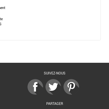
ment
te
S
Retour à la liste
SUIVEZ-NOUS
PARTAGER