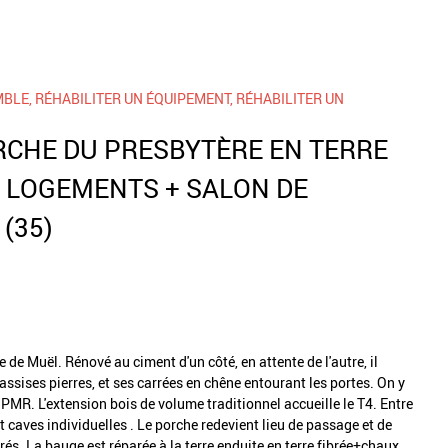
MBLE, RÉHABILITER UN ÉQUIPEMENT, RÉHABILITER UN
RCHE DU PRESBYTÈRE EN TERRE
2 LOGEMENTS + SALON DE
(35)
de Muël. Rénové au ciment d'un côté, en attente de l'autre, il
 assises pierres, et ses carrées en chêne entourant les portes. On y
 PMR. L'extension bois de volume traditionnel accueille le T4. Entre
 caves individuelles . Le porche redevient lieu de passage et de
rés. La bauge est réparée à la terre enduite en terre fibrée+chaux,