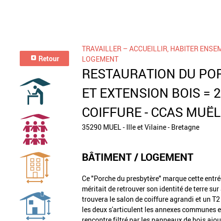
TRAVAILLER – ACCUEILLIR, HABITER ENSE
Retour
LOGEMENT
RESTAURATION DU PO
ET EXTENSION BOIS = 
COIFFURE - CCAS MUËL 
35290 MUEL - Ille et Vilaine - Bretagne
BÂTIMENT / LOGEMENT
Ce "Porche du presbytère" marque cette entrée 
méritait de retrouver son identité de terre sur
trouvera le salon de coiffure agrandi et un T2
les deux s'articulent les annexes communes et
rencontre filtré par les panneaux de bois ajou