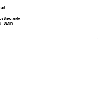
ment
de Briéviande
NT DENIS
Retour à la liste