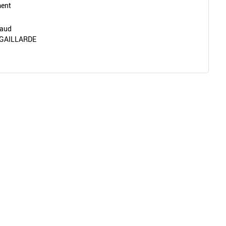
ment
eaud
 GAILLARDE