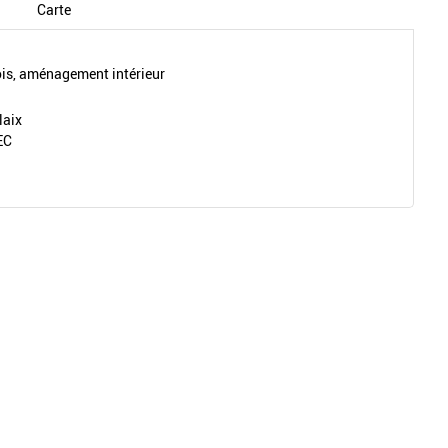
Carte
s, aménagement intérieur
laix
EC