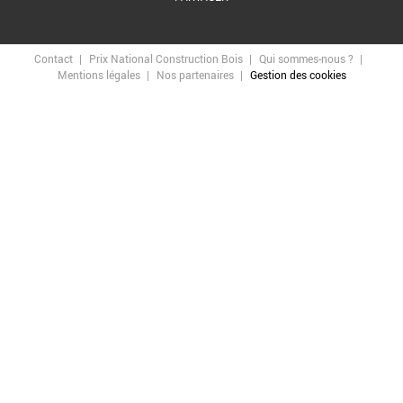
Contact
Prix National Construction Bois
Qui sommes-nous ?
Mentions légales
Nos partenaires
Gestion des cookies