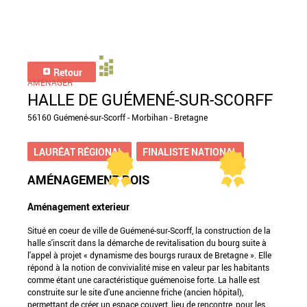
Retour
AMÉNAGER
HALLE DE GUÉMENÉ-SUR-SCORFF
56160 Guémené-sur-Scorff - Morbihan - Bretagne
LAURÉAT RÉGIONAL
FINALISTE NATIONAL
AMÉNAGEMENT BOIS
Aménagement exterieur
Situé en coeur de ville de Guémené-sur-Scorff, la construction de la
halle s'inscrit dans la démarche de revitalisation du bourg suite à
l'appel à projet « dynamisme des bourgs ruraux de Bretagne ». Elle
répond à la notion de convivialité mise en valeur par les habitants
comme étant une caractéristique guémenoise forte. La halle est
construite sur le site d'une ancienne friche (ancien hôpital),
permettant de créer un espace couvert, lieu de rencontre, pour les