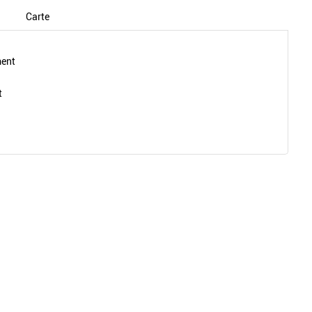
Carte
ment
t