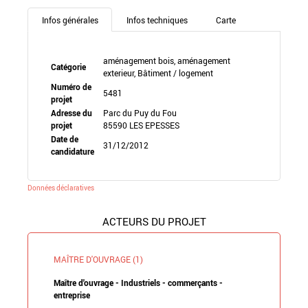
Infos générales
Infos techniques
Carte
aménagement bois, aménagement
Catégorie
exterieur, Bâtiment / logement
Numéro de
5481
projet
Adresse du
Parc du Puy du Fou
projet
85590 LES EPESSES
Date de
31/12/2012
candidature
Données déclaratives
ACTEURS DU PROJET
MAÎTRE D'OUVRAGE (1)
Maître d'ouvrage - Industriels - commerçants -
entreprise