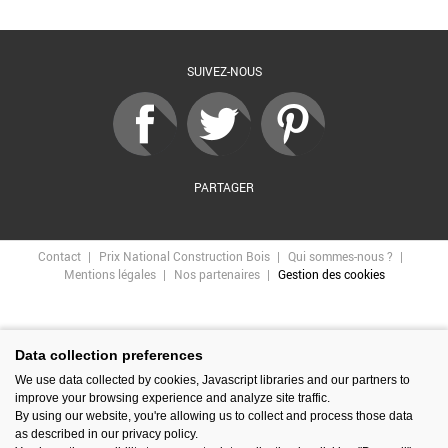
Retour à la liste
SUIVEZ-NOUS
PARTAGER
Contact
Prix National Construction Bois
Qui sommes-nous ?
Mentions légales
Nos partenaires
Gestion des cookies
Data collection preferences
We use data collected by cookies, Javascript libraries and our partners to
improve your browsing experience and analyze site traffic.
By using our website, you're allowing us to collect and process those data
as described in our privacy policy.