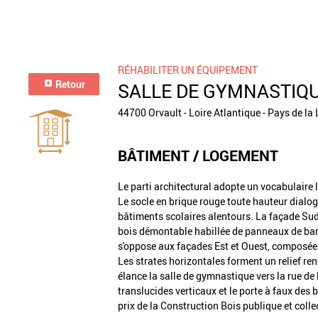
RÉHABILITER UN ÉQUIPEMENT
Retour
SALLE DE GYMNASTIQU
44700 Orvault - Loire Atlantique - Pays de la 
BÂTIMENT / LOGEMENT
Le parti architectural adopte un vocabulaire l
Le socle en brique rouge toute hauteur dialo
bâtiments scolaires alentours. La façade Sud
bois démontable habillée de panneaux de bar
s'oppose aux façades Est et Ouest, composées 
Les strates horizontales forment un relief re
élance la salle de gymnastique vers la rue de 
translucides verticaux et le porte à faux des
prix de la Construction Bois publique et coll