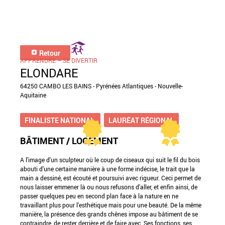
Retour
APPRENDRE – SE DIVERTIR
ELONDARE
64250 CAMBO LES BAINS - Pyrénées Atlantiques - Nouvelle-
Aquitaine
FINALISTE NATIONAL
LAURÉAT RÉGIONAL
BÂTIMENT / LOGEMENT
A l'image d'un sculpteur où le coup de ciseaux qui suit le fil du bois
abouti d'une certaine manière à une forme indécise, le trait que la
main a dessiné, est écouté et poursuivi avec rigueur. Ceci permet de
nous laisser emmener là ou nous refusons d'aller, et enfin ainsi, de
passer quelques peu en second plan face à la nature en ne
travaillant plus pour l'esthétique mais pour une beauté. De la même
manière, la présence des grands chênes impose au bâtiment de se
contraindre, de rester derrière et de faire avec. Ses fonctions, ses