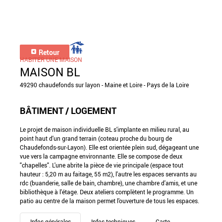
Retour
HABITER UNE MAISON
MAISON BL
49290 chaudefonds sur layon - Maine et Loire - Pays de la Loire
BÂTIMENT / LOGEMENT
Le projet de maison individuelle BL s'implante en milieu rural, au
point haut d'un grand terrain (coteau proche du bourg de
Chaudefonds-sur-Layon). Elle est orientée plein sud, dégageant une
vue vers la campagne environnante. Elle se compose de deux
"chapelles". L'une abrite la pièce de vie principale (espace tout
hauteur : 5,20 m au faitage, 55 m2), l'autre les espaces servants au
rdc (buanderie, salle de bain, chambre), une chambre d'amis, et une
bibliothèque à l'étage. Deux ateliers complètent le programme. Un
patio au centre de la maison permet l'ouverture de tous les espaces.
Infos générales
Infos techniques
Carte