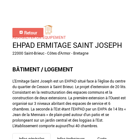
Retour
RÉHABILITER UN ÉQUIPEMENT
EHPAD ERMITAGE SAINT JOSEPH
22000 Saint-Brieuc - Côtes d'Armor - Bretagne
BÂTIMENT / LOGEMENT
L’Ermitage Saint Joseph est un EHPAD situé face à l’église du centre
du quartier de Cesson à Saint Brieuc. Le projet d’extension de 20 lits.
Consistant en la restructuration des espaces communs et la
construction de deux extensions. La première extension à l’Ouest est
organisé sur 3 niveaux abritant des espaces de service et 6
chambres. La seconde à l'Est étant l’EHPAD par un EHPA de 14 lits «
Jean de la Mennais » de plain-pied autour d'un patio et se
prolongeant sur un jardin central et des loggias à l’Est.
L’établissement comporte aujourd’hui 40 chambres.
Infos générales
Infos techniques
Carte