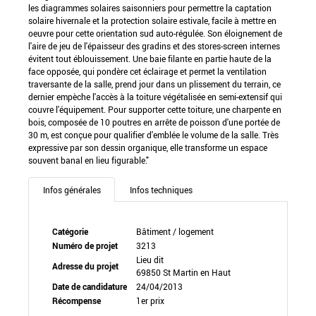
les diagrammes solaires saisonniers pour permettre la captation
solaire hivernale et la protection solaire estivale, facile à mettre en
oeuvre pour cette orientation sud auto-régulée. Son éloignement de
l'aire de jeu de l'épaisseur des gradins et des stores-screen internes
évitent tout éblouissement. Une baie filante en partie haute de la
face opposée, qui pondère cet éclairage et permet la ventilation
traversante de la salle, prend jour dans un plissement du terrain, ce
dernier empèche l'accès à la toiture végétalisée en semi-extensif qui
couvre l'équipement. Pour supporter cette toiture, une charpente en
bois, composée de 10 poutres en arrête de poisson d'une portée de
30 m, est conçue pour qualifier d'emblée le volume de la salle. Très
expressive par son dessin organique, elle transforme un espace
souvent banal en lieu figurable."
Infos générales
Infos techniques
Catégorie
Bâtiment / logement
Numéro de projet
3213
Lieu dit
Adresse du projet
69850 St Martin en Haut
Date de candidature
24/04/2013
Récompense
1er prix