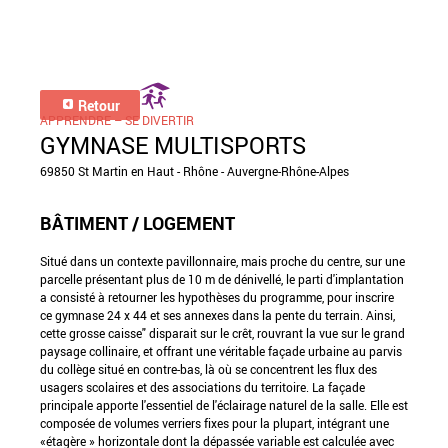
Retour
APPRENDRE – SE DIVERTIR
GYMNASE MULTISPORTS
69850 St Martin en Haut - Rhône - Auvergne-Rhône-Alpes
BÂTIMENT / LOGEMENT
Situé dans un contexte pavillonnaire, mais proche du centre, sur une
parcelle présentant plus de 10 m de dénivellé, le parti d'implantation
a consisté à retourner les hypothèses du programme, pour inscrire
ce gymnase 24 x 44 et ses annexes dans la pente du terrain. Ainsi,
cette grosse caisse" disparait sur le crêt, rouvrant la vue sur le grand
paysage collinaire, et offrant une véritable façade urbaine au parvis
du collège situé en contre-bas, là où se concentrent les flux des
usagers scolaires et des associations du territoire. La façade
principale apporte l'essentiel de l'éclairage naturel de la salle. Elle est
composée de volumes verriers fixes pour la plupart, intégrant une
«étagère » horizontale dont la dépassée variable est calculée avec