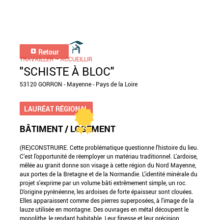
Retour
TRAVAILLER – ACCUEILLIR
"SCHISTE À BLOC"
53120 GORRON - Mayenne - Pays de la Loire
LAURÉAT RÉGIONAL
BÂTIMENT / LOGEMENT
(RE)CONSTRUIRE. Cette problématique questionne l'histoire du lieu.
C'est l'opportunité de réemployer un matériau traditionnel. L'ardoise,
mêlée au granit donne son visage à cette région du Nord Mayenne,
aux portes de la Bretagne et de la Normandie. L'identité minérale du
projet s'exprime par un volume bâti extrêmement simple, un roc.
D'origine pyrénéenne, les ardoises de forte épaisseur sont clouées.
Elles apparaissent comme des pierres superposées, à l'image de la
lauze utilisée en montagne. Des ouvrages en métal découpent le
monolithe, le rendant habitable. Leur finesse et leur précision