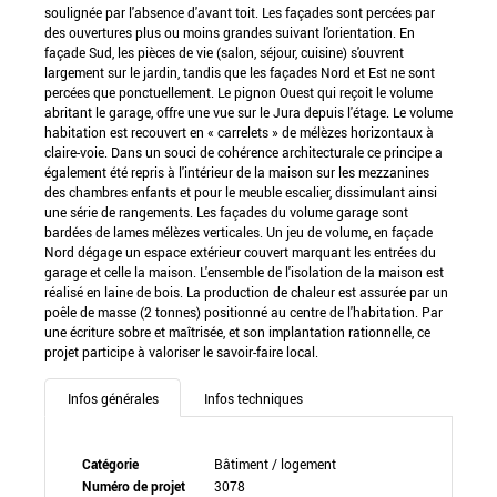
soulignée par l'absence d'avant toit. Les façades sont percées par
des ouvertures plus ou moins grandes suivant l'orientation. En
façade Sud, les pièces de vie (salon, séjour, cuisine) s'ouvrent
largement sur le jardin, tandis que les façades Nord et Est ne sont
percées que ponctuellement. Le pignon Ouest qui reçoit le volume
abritant le garage, offre une vue sur le Jura depuis l'étage. Le volume
habitation est recouvert en « carrelets » de mélèzes horizontaux à
claire-voie. Dans un souci de cohérence architecturale ce principe a
également été repris à l'intérieur de la maison sur les mezzanines
des chambres enfants et pour le meuble escalier, dissimulant ainsi
une série de rangements. Les façades du volume garage sont
bardées de lames mélèzes verticales. Un jeu de volume, en façade
Nord dégage un espace extérieur couvert marquant les entrées du
garage et celle la maison. L'ensemble de l'isolation de la maison est
réalisé en laine de bois. La production de chaleur est assurée par un
poêle de masse (2 tonnes) positionné au centre de l'habitation. Par
une écriture sobre et maîtrisée, et son implantation rationnelle, ce
projet participe à valoriser le savoir-faire local.
Infos générales
Infos techniques
Catégorie
Bâtiment / logement
Numéro de projet
3078