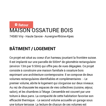
Retour
MAISON OSSATURE BOIS
74580 Viry - Haute Savoie - Auvergne-Rhône-Alpes
BÂTIMENT / LOGEMENT
Ce projet est situé au coeur d'un hameau jouxtant la frontière suisse.
Il est implanté sur une parcelle de 500m² de géométrie rectangulaire
(environ 13m par 9.50m) qui offre peu de vues dégagées. Ce projet
consiste à construire une maison familiale à ossature bois
exprimant une architecture contemporaine. Il se compose de deux
volumes rectangulaires identifiables et complémentaires : - Le
premier volume, abrite le logement qui s'organise sur deux niveaux.
Au rez de chaussée les espaces de vies collectives (cuisine, séjour,
salon), et les chambres à l'étage. L'ensemble est couvert par une
toiture à deux pans. La compacité de cette habitation favorise son
efficacité thermique. - Le second volume accueille un garage sous
une toiture terrasse. La lecture de chacun de ces volumes est