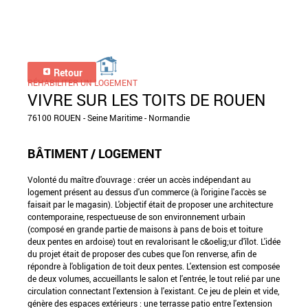
Retour
RÉHABILITER UN LOGEMENT
VIVRE SUR LES TOITS DE ROUEN
76100 ROUEN - Seine Maritime - Normandie
BÂTIMENT / LOGEMENT
Volonté du maître d'ouvrage : créer un accès indépendant au
logement présent au dessus d'un commerce (à l'origine l'accès se
faisait par le magasin). L'objectif était de proposer une architecture
contemporaine, respectueuse de son environnement urbain
(composé en grande partie de maisons à pans de bois et toiture
deux pentes en ardoise) tout en revalorisant le c&oelig;ur d'îlot. L'idée
du projet était de proposer des cubes que l'on renverse, afin de
répondre à l'obligation de toit deux pentes. L'extension est composée
de deux volumes, accueillants le salon et l'entrée, le tout relié par une
circulation connectant l'extension à l'existant. Ce jeu de plein et vide,
génère des espaces extérieurs : une terrasse patio entre l'extension