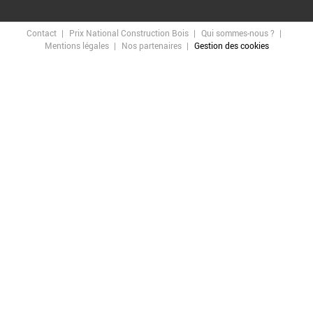
Contact
Prix National Construction Bois
Qui sommes-nous ?
Mentions légales
Nos partenaires
Gestion des cookies