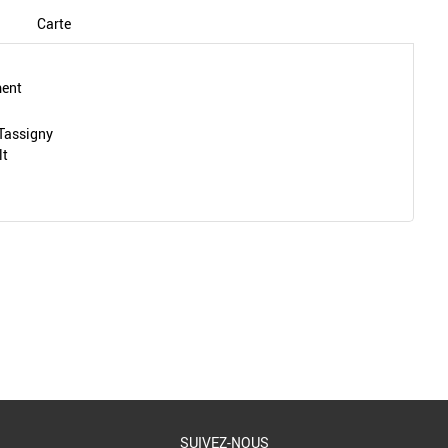
Carte
ment
 Tassigny
lt
Retour à la liste
SUIVEZ-NOUS