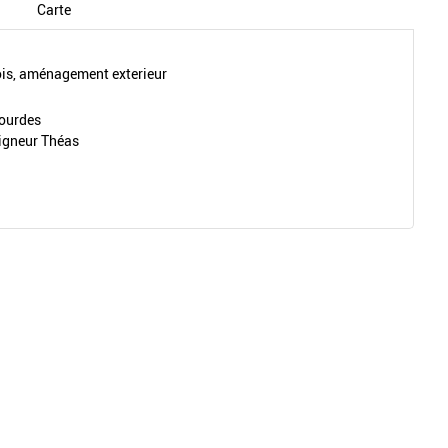
Carte
s, aménagement exterieur
Lourdes
igneur Théas